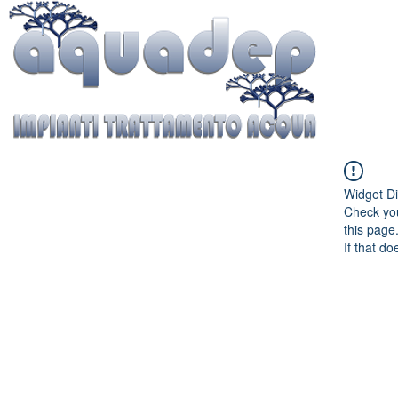
Widget Di
Check you
this page
If that do