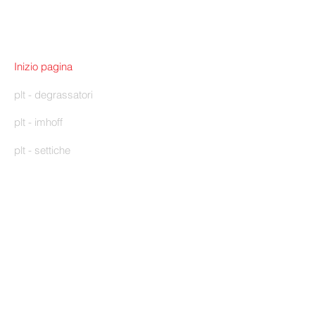
Inizio pagina
plt - degrassatori
plt - imhoff
plt - settiche